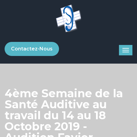
Contactez-Nous
4ème Semaine de la
Santé Auditive au
travail du 14 au 18
Octobre 2019 -