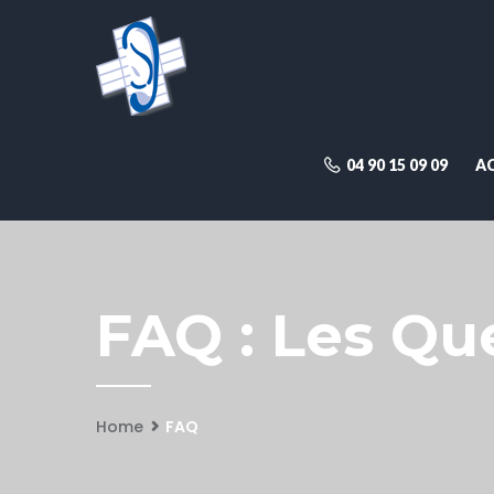
04 90 15 09 09
A
FAQ : Les Qu
Home
FAQ