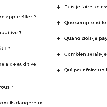
Puis-je faire un es
re appareiller ?
Que comprend le p
uditive ?
Quand dois-je pay
tif ?
Combien serais-j
ne aide auditive
Qui peut faire un b
vous ?
sont ils dangereux