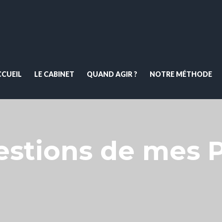
CCUEIL
LE CABINET
QUAND AGIR ?
NOTRE MÉTHODE
estions de mes P