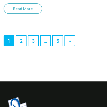
Read More
1
2
3
…
5
»