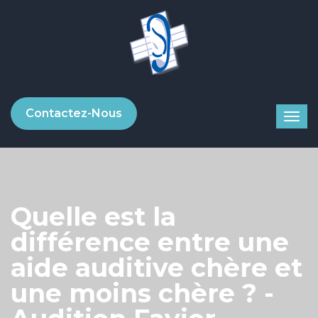
Contactez-Nous
Quelle est la
différence entre une
aide auditive chère et
une moins chère ? -