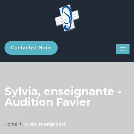
Contactez-Nous
Sylvia, enseignante -
Audition Favier
Home
Sylvia, enseignante